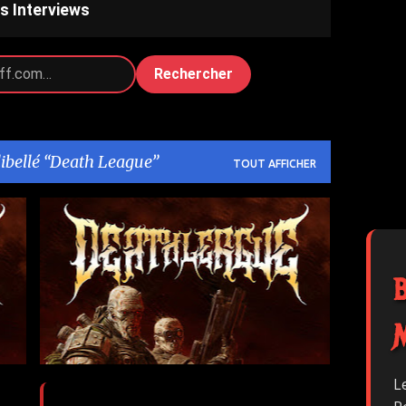
s Interviews
Rechercher
libellé
Death League
TOUT AFFICHER
DEATH LEAGUE
INFERNO
METAL
+
PAPY JEFF
THEOGONIA RECORDS
+
L