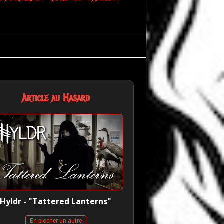
Article au Hasard
Hyldr - "Tattered Lanterns"
En piocher un autre