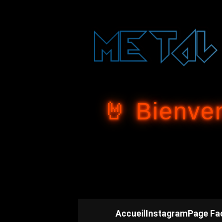
🤘 Bienve
Accueil
Instagram
Page Fa