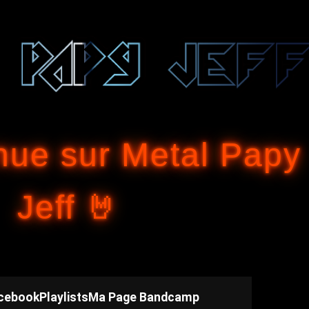
Accéder au contenu principal
nue sur Metal Papy
Jeff 🤘
cebook
Playlists
Ma Page Bandcamp