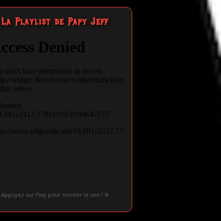
La Playlist de Papy Jeff
Appuyez sur Play pour monter le son ! 🤘