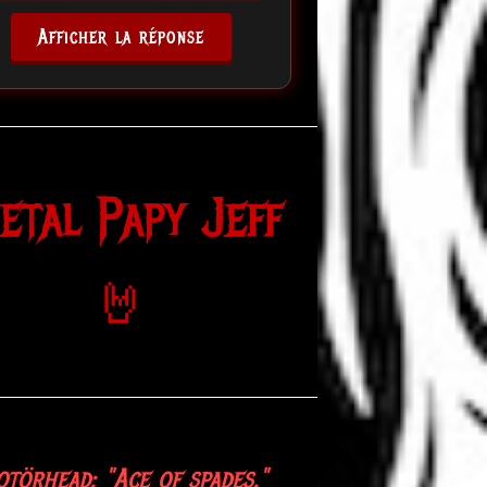
Afficher la réponse
etal Papy Jeff
🤘
törhead: "Ace of spades."