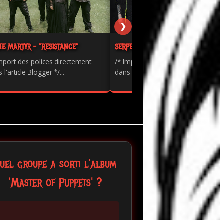
❯
NE MARTYR - "RESISTANCE"
SERPENTS - "PAINKILLER"
mport des polices directement
/* Import des polices directement
 l'article Blogger */...
dans l'article Blogger */...
uel groupe a sorti l'album
'Master of Puppets' ?