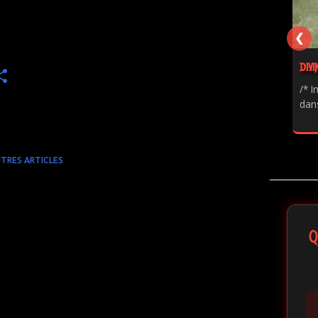
❮
DIVI
/* I
dans
TRES ARTICLES
Q