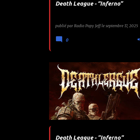
Death League - “Inferno”
e
s
publié par
Radio Papy Jeff
le
septembre 17, 2025
0
AGAINST PR
DEATH LEAGUE
INFERNO
METAL
PAPY JEFF
THEOGONIA RECORDS
Death League - "Inferno"