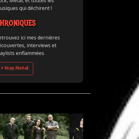
ck, Metal, et toutes les
usiques qui déchirent !
HRONIQUES
etrouvez ici mes dernières
écouvertes, interviews et
laylists enflammées.
⚡ Stay Metal