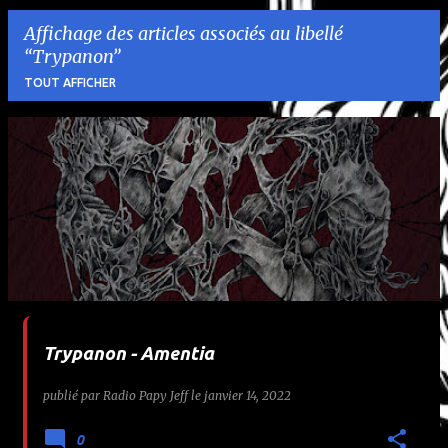
Affichage des articles associés au libellé
Trypanon
TOUT AFFICHER
A
r
t
i
c
l
Trypanon - Amentia
e
publié par
Radio Papy Jeff
le
janvier 14, 2022
s
0