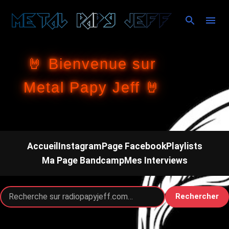
Accéder au contenu principal
🤘 Bienvenue sur
Metal Papy Jeff 🤘
Accueil
Instagram
Page Facebook
Playlists
Ma Page Bandcamp
Mes Interviews
Rechercher