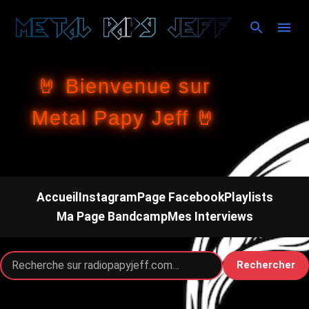
Accéder au contenu principal
🤘 Bienvenue sur
Metal Papy Jeff 🤘
Accueil
Instagram
Page Facebook
Playlists
Ma Page Bandcamp
Mes Interviews
Rechercher