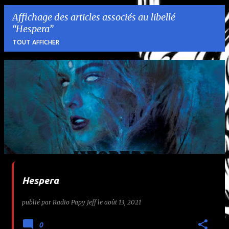
Affichage des articles associés au libellé
Hespera
TOUT AFFICHER
A
r
t
i
c
l
Hespera
e
publié par
Radio Papy Jeff
le
août 13, 2021
s
0