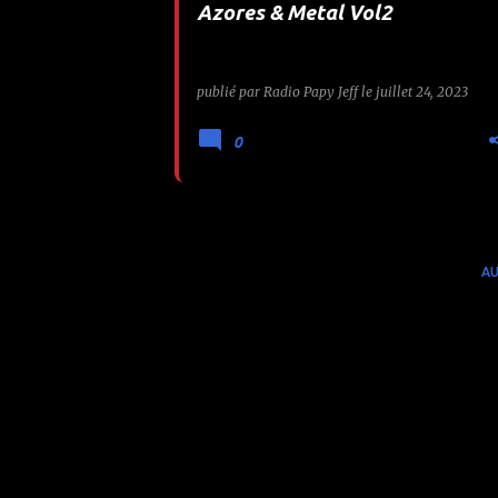
Azores & Metal Vol2
e
s
publié par
Radio Papy Jeff
le
juillet 24, 2023
0
AU