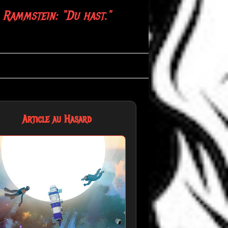
Rammstein: "Du hast."
Article au Hasard