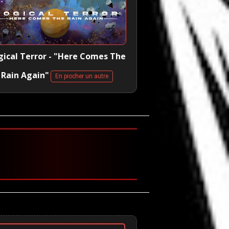
gical Terror - "Here Comes The
Rain Again"
En piocher un autre