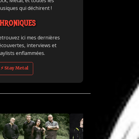
ck, Metal, et toutes les
usiques qui déchirent !
HRONIQUES
etrouvez ici mes dernières
écouvertes, interviews et
laylists enflammées.
⚡ Stay Metal