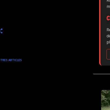
Ro
m
C
R
d
p
TRES ARTICLES