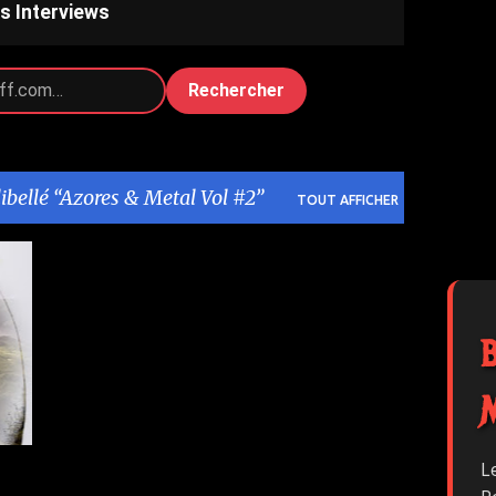
s Interviews
Rechercher
libellé
Azores & Metal Vol #2
TOUT AFFICHER
1
L