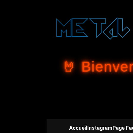
🤘 Bienve
Accueil
Instagram
Page Fa