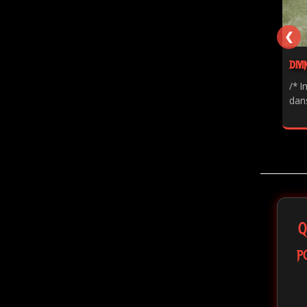
❮
DIVI
/* I
dans
Q
p