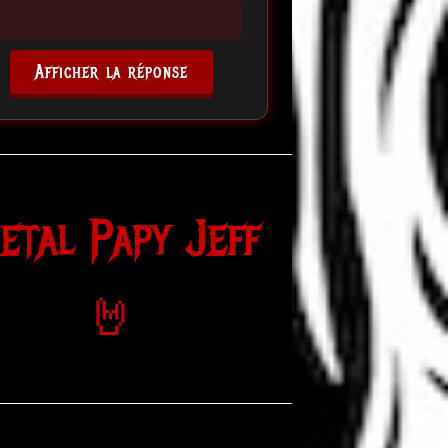
Afficher la réponse
etal Papy Jeff
🤘