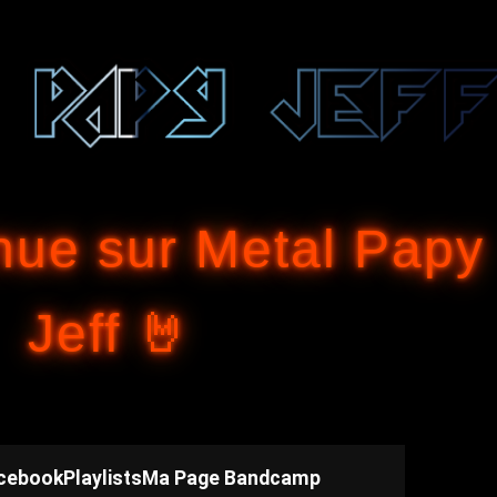
Accéder au contenu principal
nue sur Metal Papy
Jeff 🤘
cebook
Playlists
Ma Page Bandcamp