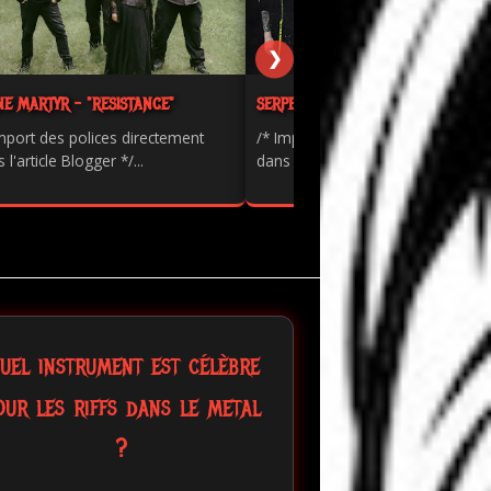
❯
NE MARTYR - "RESISTANCE"
SERPENTS - "PAINKILLER"
mport des polices directement
/* Import des polices directement
 l'article Blogger */...
dans l'article Blogger */...
uel instrument est célèbre
our les riffs dans le metal
?