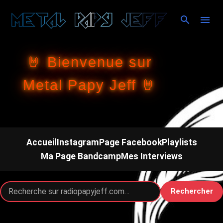
Accéder au contenu principal
🤘 Bienvenue sur
Metal Papy Jeff 🤘
Accueil
Instagram
Page Facebook
Playlists
Ma Page Bandcamp
Mes Interviews
Rechercher