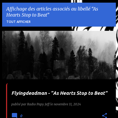
Affichage des articles associés au libellé
As
Hearts Stop to Beat
TOUT AFFICHER
A
r
t
i
c
l
Flyingdeadman - "As Hearts Stop to Beat"
e
publié par
Radio Papy Jeff
le
novembre 11, 2024
s
0