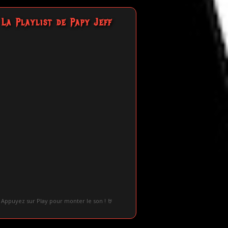
La Playlist de Papy Jeff
Appuyez sur Play pour monter le son ! 🤘