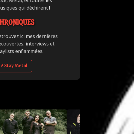
ck, Metal, et toutes les
usiques qui déchirent !
HRONIQUES
etrouvez ici mes dernières
écouvertes, interviews et
laylists enflammées.
⚡ Stay Metal