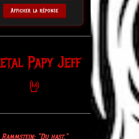
Afficher la réponse
etal Papy Jeff
🤘
etallica: "Metal up your