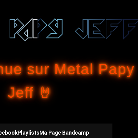
Accéder au contenu principal
nue sur Metal Papy
Jeff 🤘
cebook
Playlists
Ma Page Bandcamp