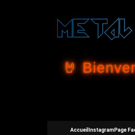
🤘 Bienve
Accueil
Instagram
Page Fa