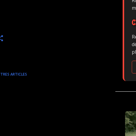
Ro
m
C
R
d
p
TRES ARTICLES