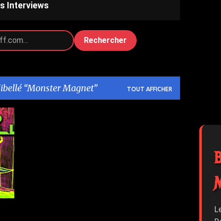
s Interviews
Rechercher
libellé
Monster Magnet
TOUT AFFICHER
L