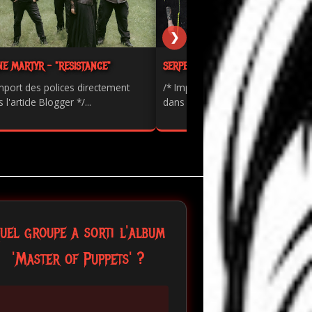
❯
NE MARTYR - "RESISTANCE"
SERPENTS - "PAINKILLER"
mport des polices directement
/* Import des polices directement
 l'article Blogger */...
dans l'article Blogger */...
uel groupe a sorti l'album
'Master of Puppets' ?