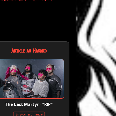
ass!"
Article au Hasard
The Last Martyr - "RIP"