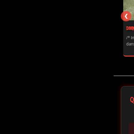
❮
DIVI
/* I
dans
Q