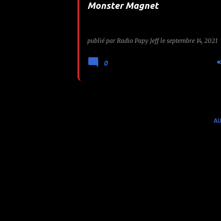
Monster Magnet
e
s
publié par
Radio Papy Jeff
le
septembre 14, 2021
0
AU