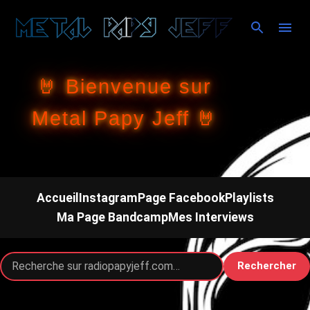
Accéder au contenu principal
🤘 Bienvenue sur
Metal Papy Jeff 🤘
Accueil
Instagram
Page Facebook
Playlists
Ma Page Bandcamp
Mes Interviews
Rechercher