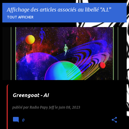
Affichage des articles associés au libellé
A.I.
TOUT AFFICHER
A
r
t
i
c
l
Greengoat - AI
e
publié par
Radio Papy Jeff
le
juin 08, 2023
s
0