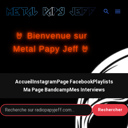
Accéder au contenu principal
🤘 Bienvenue sur
Metal Papy Jeff 🤘
Accueil
Instagram
Page Facebook
Playlists
Ma Page Bandcamp
Mes Interviews
Rechercher