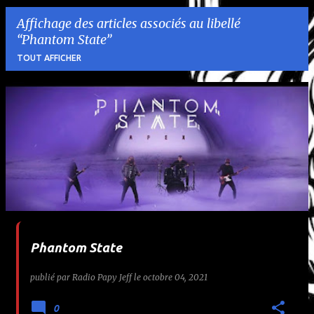
Affichage des articles associés au libellé
Phantom State
TOUT AFFICHER
A
r
t
i
c
l
Phantom State
e
publié par
Radio Papy Jeff
le
octobre 04, 2021
s
0