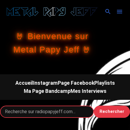
Accéder au contenu principal
🤘 Bienvenue sur
Metal Papy Jeff 🤘
Accueil
Instagram
Page Facebook
Playlists
Ma Page Bandcamp
Mes Interviews
Rechercher