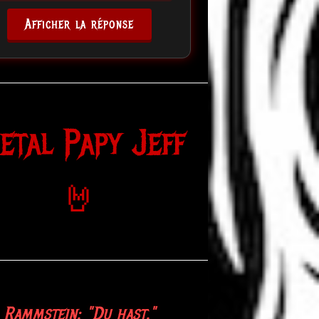
Afficher la réponse
etal Papy Jeff
🤘
Rammstein: "Du hast."