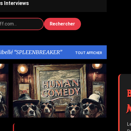
s Interviews
Rechercher
libellé
SPLEENBREAKER
TOUT AFFICHER
1
BANDCAMP
HUMAN COMEDY
+
3
L