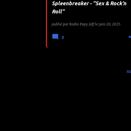
Spleenbreaker - "Sex & Rock’n
e
Roll"
s
publié par
Radio Papy Jeff
le
juin 20, 2025
0
AU