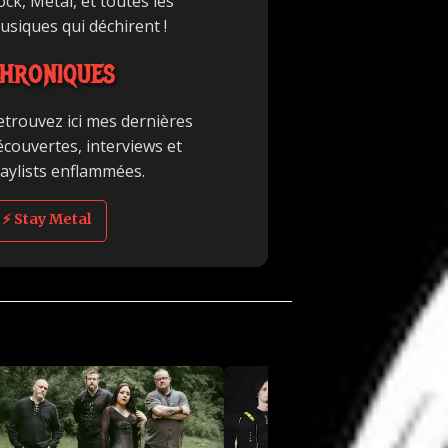
ck, Metal, et toutes les
usiques qui déchirent !
HRONIQUES
etrouvez ici mes dernières
écouvertes, interviews et
laylists enflammées.
⚡ Stay Metal