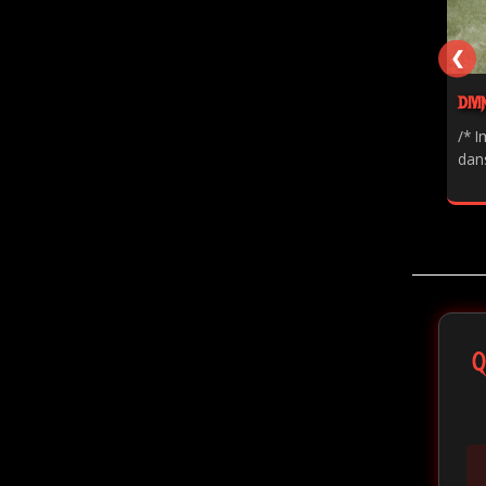
❮
DIVI
/* I
dans
Q