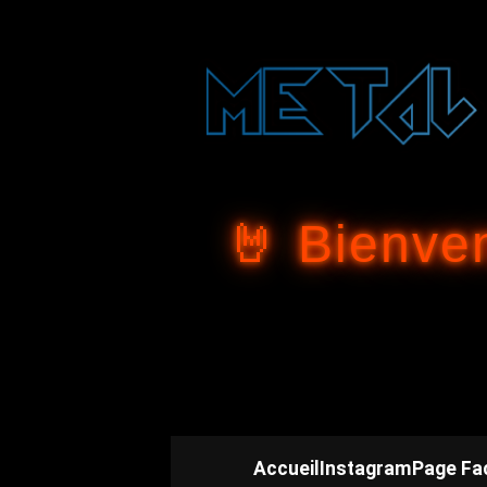
🤘 Bienve
Accueil
Instagram
Page Fa