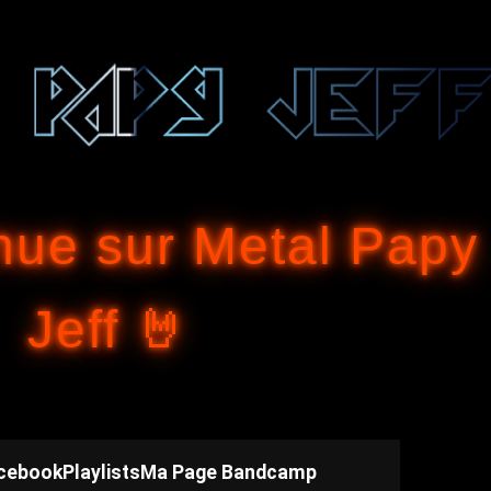
Accéder au contenu principal
nue sur Metal Papy
Jeff 🤘
cebook
Playlists
Ma Page Bandcamp