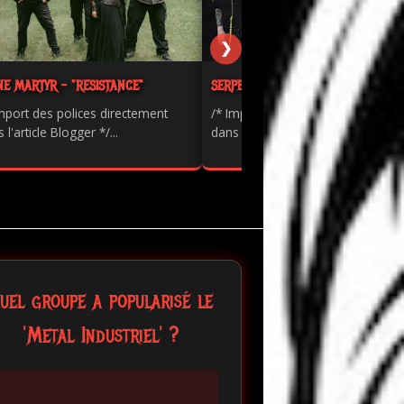
❯
NE MARTYR - "RESISTANCE"
SERPENTS - "PAINKILLER"
mport des polices directement
/* Import des polices directement
 l'article Blogger */...
dans l'article Blogger */...
uel groupe a popularisé le
'Metal Industriel' ?