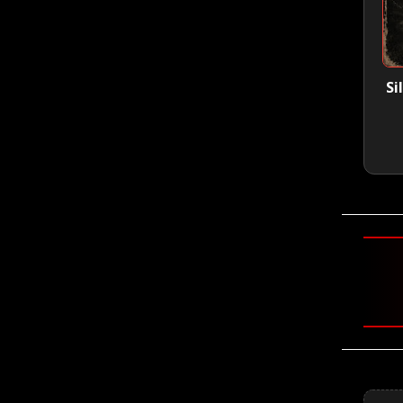
Si
🤘 Slay