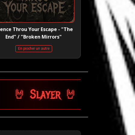
lence Throu Your Escape - "The
End" / "Broken Mirrors"
En piocher un autre
er 🤘