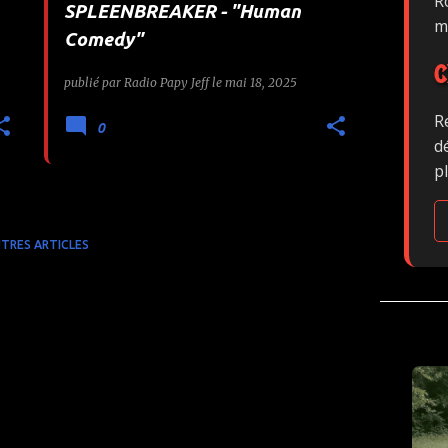
Ro
SPLEENBREAKER - "Human
m
Comedy"
C
publié par
Radio Papy Jeff
le
mai 18, 2025
R
0
d
p
TRES ARTICLES