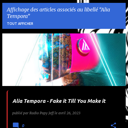
Affichage des articles associés au libellé
Alia
Tempora
TOUT AFFICHER
A
r
t
i
c
l
Alia Tempora - Fake it Till You Make it
e
publié par
Radio Papy Jeff
le
avril 26, 2023
s
0