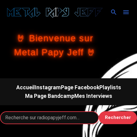
Accéder au contenu principal
🤘 Bienvenue sur
Metal Papy Jeff 🤘
Accueil
Instagram
Page Facebook
Playlists
Ma Page Bandcamp
Mes Interviews
Rechercher