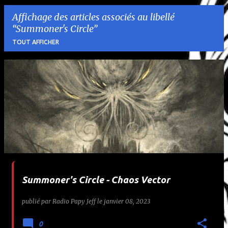
Affichage des articles associés au libellé
Summoner's Circle
TOUT AFFICHER
A
r
t
i
c
l
Summoner's Circle - Chaos Vector
e
publié par
Radio Papy Jeff
le
janvier 08, 2023
s
0