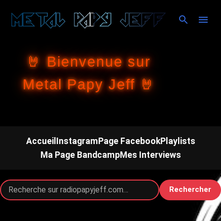
Accéder au contenu principal
🤘 Bienvenue sur
Metal Papy Jeff 🤘
Accueil
Instagram
Page Facebook
Playlists
Ma Page Bandcamp
Mes Interviews
Rechercher