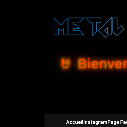
🤘 Bienve
Accueil
Instagram
Page Fa