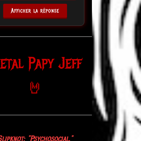
Afficher la réponse
etal Papy Jeff
🤘
Rammstein: "Du hast."