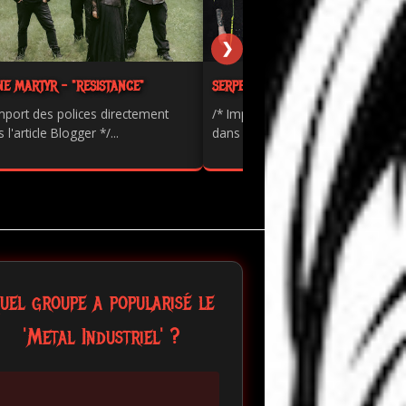
❯
NE MARTYR - "RESISTANCE"
SERPENTS - "PAINKILLER"
mport des polices directement
/* Import des polices directement
 l'article Blogger */...
dans l'article Blogger */...
uel groupe a popularisé le
'Metal Industriel' ?