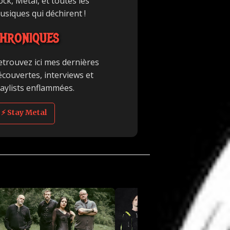
ck, Metal, et toutes les
usiques qui déchirent !
HRONIQUES
etrouvez ici mes dernières
écouvertes, interviews et
laylists enflammées.
⚡ Stay Metal