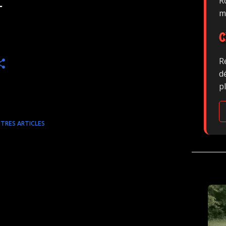
Ro
-
m
C
R
d
p
TRES ARTICLES