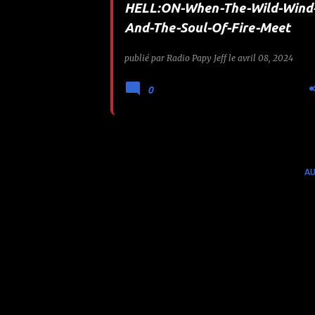
HELL:ON-When-The-Wild-Wind
e
And-The-Soul-Of-Fire-Meet
s
publié par
Radio Papy Jeff
le
avril 08, 2024
0
AU