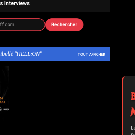
s Interviews
Rechercher
libellé
HELL:ON
TOUT AFFICHER
+
L