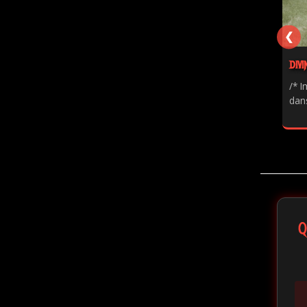
❮
DIVI
/* I
dans
Q