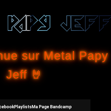
Accéder au contenu principal
nue sur Metal Papy
Jeff 🤘
cebook
Playlists
Ma Page Bandcamp