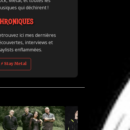
ck, Metal, et toutes les
usiques qui déchirent !
HRONIQUES
etrouvez ici mes dernières
écouvertes, interviews et
laylists enflammées.
⚡ Stay Metal