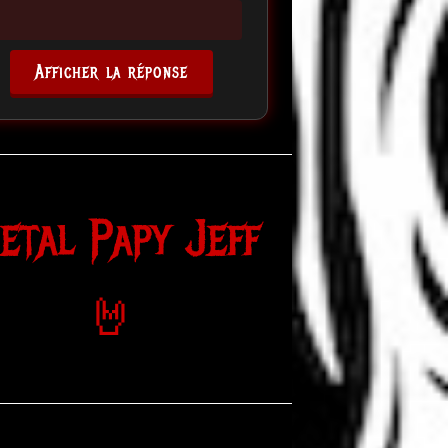
Afficher la réponse
etal Papy Jeff
🤘