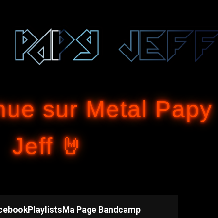
Accéder au contenu principal
nue sur Metal Papy
Jeff 🤘
cebook
Playlists
Ma Page Bandcamp