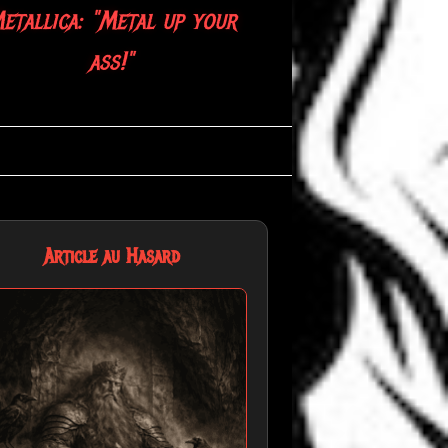
etallica: "Metal up your
ass!"
Article au Hasard