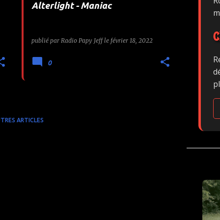
Ro
Alterlight - Maniac
m
C
publié par
Radio Papy Jeff
le
février 18, 2022
R
0
d
p
TRES ARTICLES