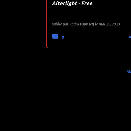
Alterlight - Free
e
s
publié par
Radio Papy Jeff
le
mai 25, 2023
0
AU