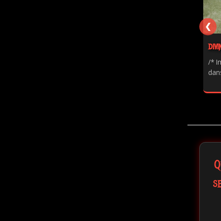
❮
DIVI
/* I
dans
Q
s