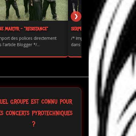
❯
NE MARTYR - "RESISTANCE"
SERPENTS - "PAINKILLER"
mport des polices directement
/* Import des polices directement
 l'article Blogger */...
dans l'article Blogger */...
uel groupe est connu pour
es concerts pyrotechniques
?