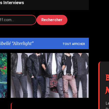
s Interviews
Rechercher
libellé
Alterlight
TOUT AFFICHER
ALTERLIGHT
MANIAC
+
L