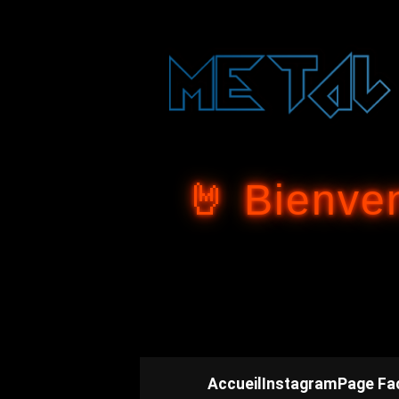
🤘 Bienve
Accueil
Instagram
Page Fa