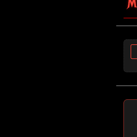
🤘 Megadeth 