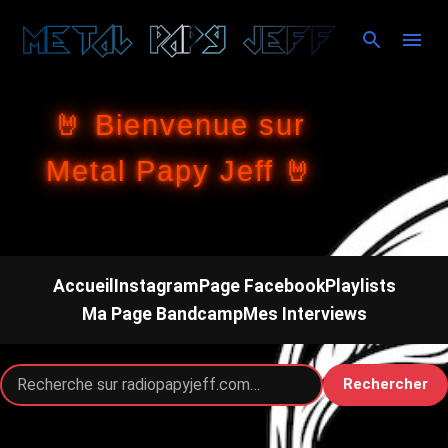
Accéder au contenu principal
🤘 Bienvenue sur
Metal Papy Jeff 🤘
Accueil
Instagram
Page Facebook
Playlists
Ma Page Bandcamp
Mes Interviews
Rechercher