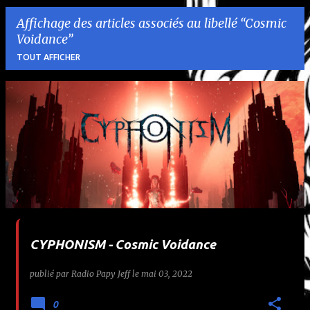
Affichage des articles associés au libellé
Cosmic
Voidance
TOUT AFFICHER
A
r
t
i
c
l
CYPHONISM - Cosmic Voidance
e
publié par
Radio Papy Jeff
le
mai 03, 2022
s
0