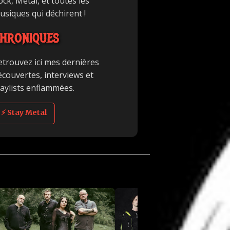
ck, Metal, et toutes les
usiques qui déchirent !
HRONIQUES
etrouvez ici mes dernières
écouvertes, interviews et
laylists enflammées.
⚡ Stay Metal