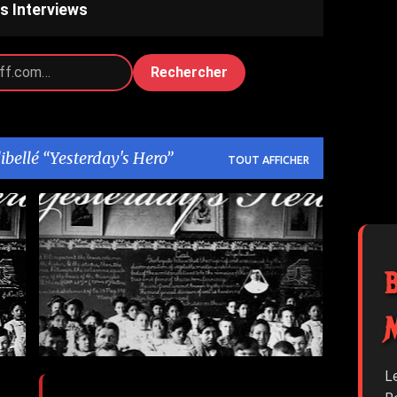
s Interviews
Rechercher
libellé
Yesterday's Hero
TOUT AFFICHER
1
ASHER MEDIA
ASHER MEDIA RELATIONS
+
1
L