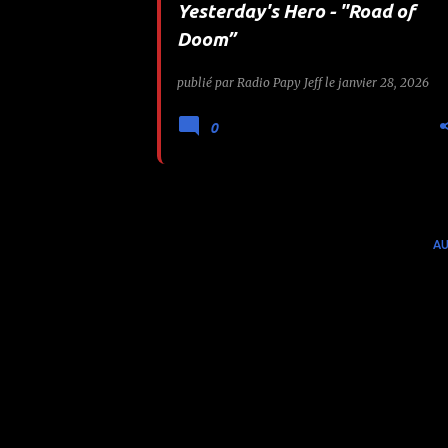
Yesterday's Hero - "Road of
e
Doom”
s
publié par
Radio Papy Jeff
le
janvier 28, 2026
0
AU