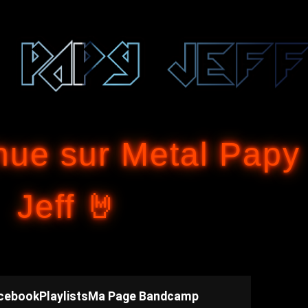
Accéder au contenu principal
nue sur Metal Papy
Jeff 🤘
cebook
Playlists
Ma Page Bandcamp