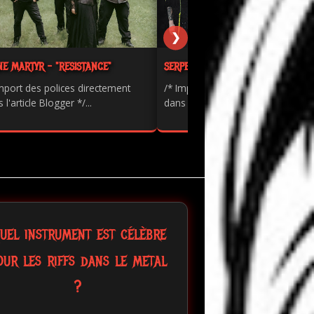
❯
NE MARTYR - "RESISTANCE"
SERPENTS - "PAINKILLER"
mport des polices directement
/* Import des polices directement
 l'article Blogger */...
dans l'article Blogger */...
uel instrument est célèbre
our les riffs dans le metal
?