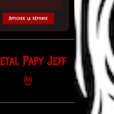
Afficher la réponse
etal Papy Jeff
🤘