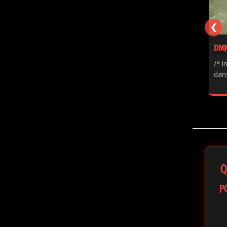
❮
DIVI
/* I
dans
Q
p