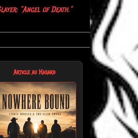
layer: "Angel of Death."
Article au Hasard