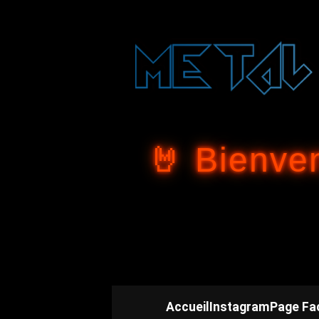
🤘 Bienve
Accueil
Instagram
Page Fa