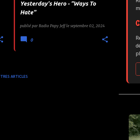
Ro
Yesterday's Hero - "Ways To
m
Hate"
C
publié par
Radio Papy Jeff
le
septembre 02, 2024
R
0
d
p
TRES ARTICLES