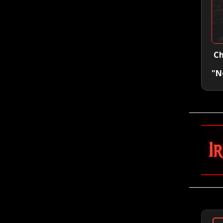
Ch
"N
🤘 Iron Maiden 