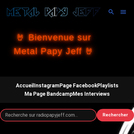
Accéder au contenu principal
🤘 Bienvenue sur
Metal Papy Jeff 🤘
Accueil
Instagram
Page Facebook
Playlists
Ma Page Bandcamp
Mes Interviews
Rechercher