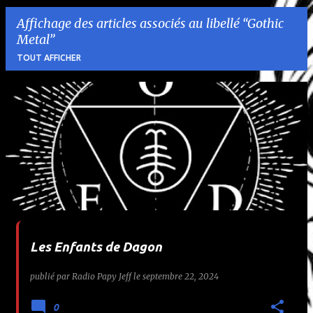
Affichage des articles associés au libellé
Gothic
Metal
TOUT AFFICHER
A
r
t
i
c
l
Les Enfants de Dagon
e
publié par
Radio Papy Jeff
le
septembre 22, 2024
s
0