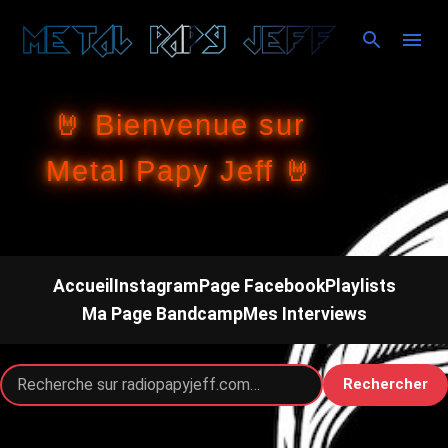
Accéder au contenu principal
🤘 Bienvenue sur
Metal Papy Jeff 🤘
Accueil
Instagram
Page Facebook
Playlists
Ma Page Bandcamp
Mes Interviews
Rechercher