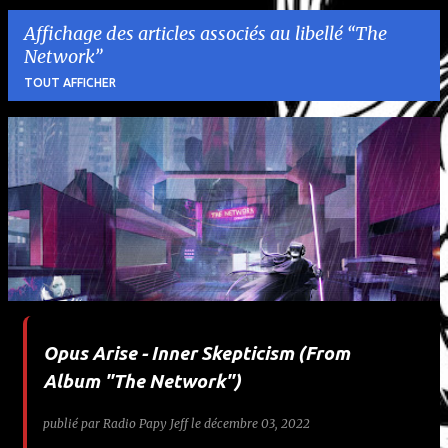
Affichage des articles associés au libellé
The
Network
TOUT AFFICHER
A
r
t
i
c
l
Opus Arise - Inner Skepticism (From
e
Album "The Network")
s
publié par
Radio Papy Jeff
le
décembre 03, 2022