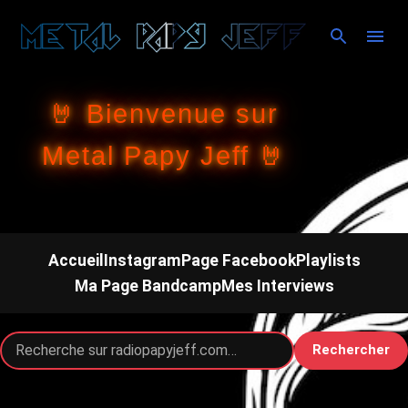
Accéder au contenu principal
🤘 Bienvenue sur
Metal Papy Jeff 🤘
Accueil
Instagram
Page Facebook
Playlists
Ma Page Bandcamp
Mes Interviews
Rechercher