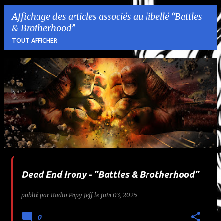
Affichage des articles associés au libellé
Battles
& Brotherhood
TOUT AFFICHER
A
r
t
i
c
l
Dead End Irony - "Battles & Brotherhood"
e
publié par
Radio Papy Jeff
le
juin 03, 2025
s
0