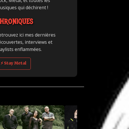
ck, Metal, et toutes les
usiques qui déchirent !
HRONIQUES
etrouvez ici mes dernières
écouvertes, interviews et
laylists enflammées.
⚡ Stay Metal