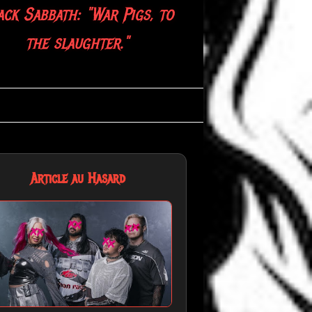
ack Sabbath: "War Pigs, to
the slaughter."
Article au Hasard