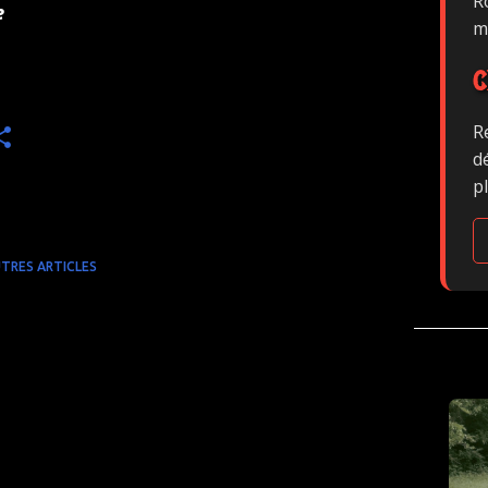
Ro
e
m
C
R
d
p
TRES ARTICLES