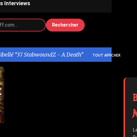
s Interviews
Rechercher
libellé
37 StabwoundZ - A Death
TOUT AFFICHER
+
L