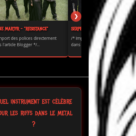
❯
NE MARTYR - "RESISTANCE"
SERPENTS - "PAINKILLER"
mport des polices directement
/* Import des polices directement
 l'article Blogger */...
dans l'article Blogger */...
uel instrument est célèbre
our les riffs dans le metal
?