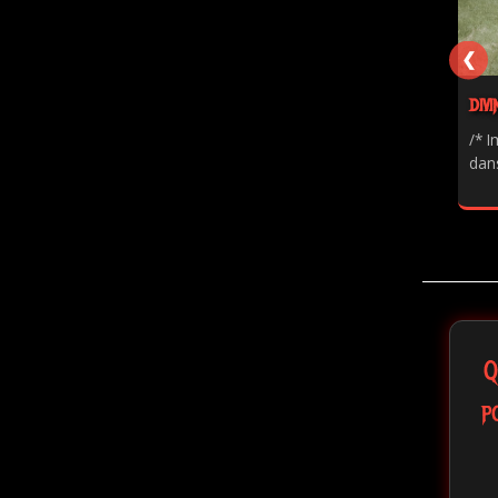
❮
DIVI
/* I
dans
Q
p