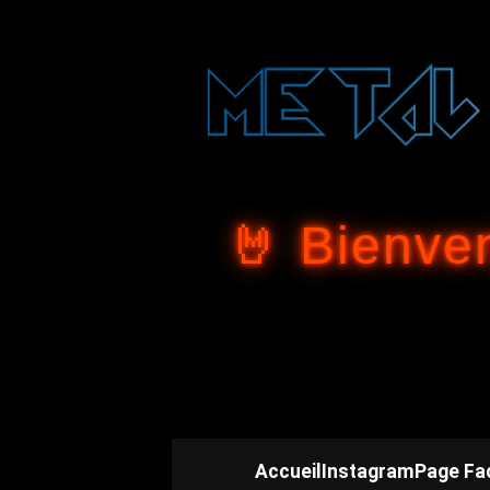
🤘 Bienve
Accueil
Instagram
Page Fa