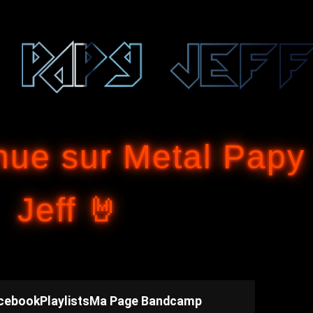
Accéder au contenu principal
nue sur Metal Papy
Jeff 🤘
cebook
Playlists
Ma Page Bandcamp