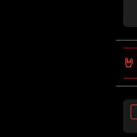
🤘 Pantera 