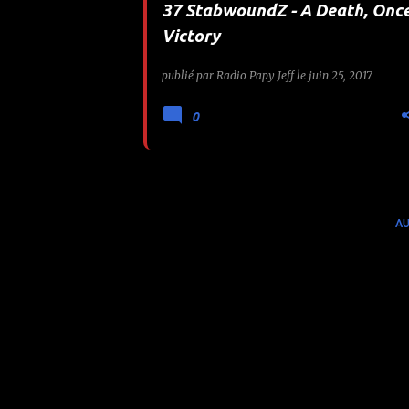
37 StabwoundZ - A Death, Onc
e
Victory
s
publié par
Radio Papy Jeff
le
juin 25, 2017
0
AU