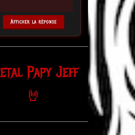
Afficher la réponse
etal Papy Jeff
🤘