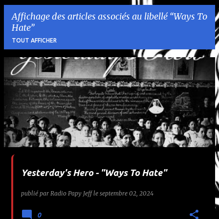
Affichage des articles associés au libellé
Ways To
Hate
TOUT AFFICHER
A
r
t
i
c
l
Yesterday's Hero - "Ways To Hate"
e
publié par
Radio Papy Jeff
le
septembre 02, 2024
s
0