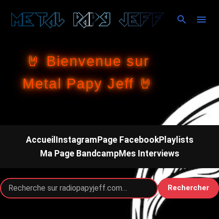
Accéder au contenu principal
🤘 Bienvenue sur
Metal Papy Jeff 🤘
Accueil
Instagram
Page Facebook
Playlists
Ma Page Bandcamp
Mes Interviews
Rechercher