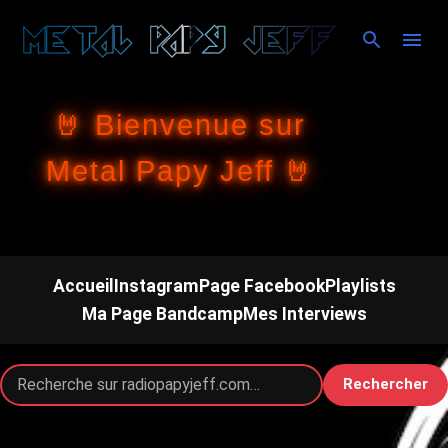
Accéder au contenu principal
🤘 Bienvenue sur
Metal Papy Jeff 🤘
Accueil
Instagram
Page Facebook
Playlists
Ma Page Bandcamp
Mes Interviews
Rechercher