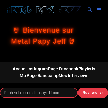
Accéder au contenu principal
🤘 Bienvenue sur
Metal Papy Jeff 🤘
Accueil
Instagram
Page Facebook
Playlists
Ma Page Bandcamp
Mes Interviews
Rechercher