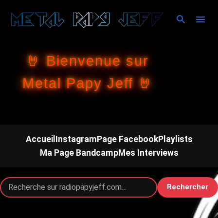
Accéder au contenu principal
🤘 Bienvenue sur
Metal Papy Jeff 🤘
Accueil
Instagram
Page Facebook
Playlists
Ma Page Bandcamp
Mes Interviews
Rechercher