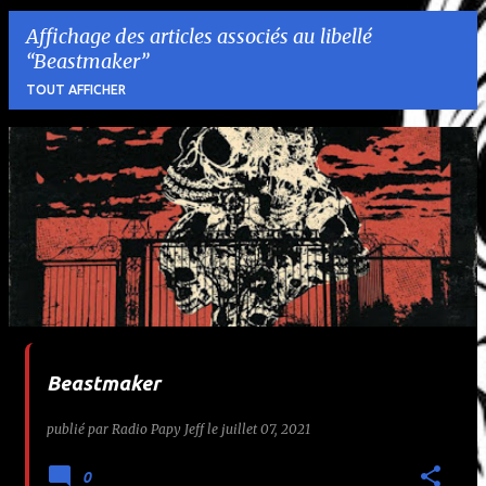
Affichage des articles associés au libellé
Beastmaker
TOUT AFFICHER
A
r
t
i
c
l
Beastmaker
e
publié par
Radio Papy Jeff
le
juillet 07, 2021
s
0