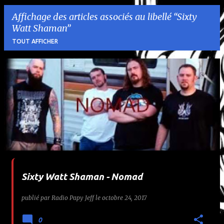
Affichage des articles associés au libellé
Sixty
Watt Shaman
TOUT AFFICHER
A
r
t
i
c
l
Sixty Watt Shaman - Nomad
e
publié par
Radio Papy Jeff
le
octobre 24, 2017
s
0