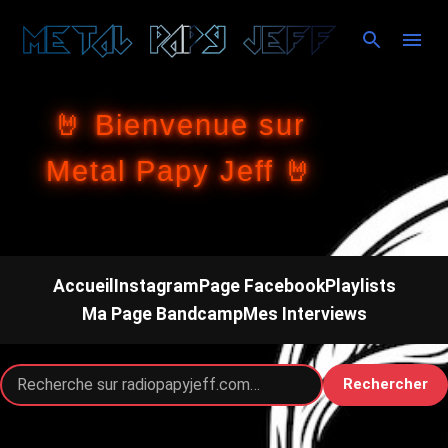
Accéder au contenu principal
🤘 Bienvenue sur
Metal Papy Jeff 🤘
Accueil
Instagram
Page Facebook
Playlists
Ma Page Bandcamp
Mes Interviews
Rechercher