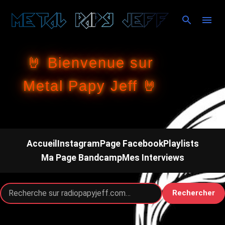
Accéder au contenu principal
🤘 Bienvenue sur
Metal Papy Jeff 🤘
Accueil
Instagram
Page Facebook
Playlists
Ma Page Bandcamp
Mes Interviews
Rechercher