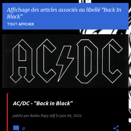
Affichage des articles associés au libellé
Back In
Black
TOUT AFFICHER
A
r
t
i
c
l
AC/DC - "Back In Black"
e
publié par
Radio Papy Jeff
le
juin 06, 2024
s
0