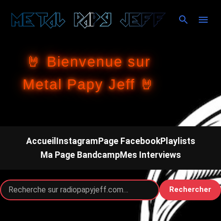
Accéder au contenu principal
🤘 Bienvenue sur
Metal Papy Jeff 🤘
Accueil
Instagram
Page Facebook
Playlists
Ma Page Bandcamp
Mes Interviews
Rechercher