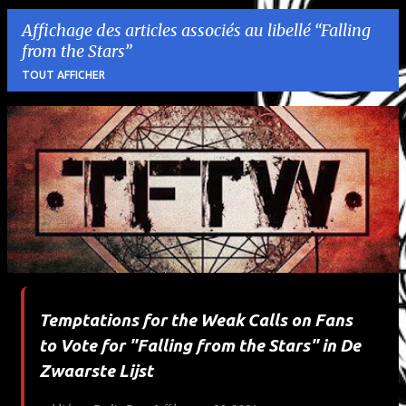
Affichage des articles associés au libellé
Falling
from the Stars
TOUT AFFICHER
A
r
t
i
c
l
Temptations for the Weak Calls on Fans
e
to Vote for "Falling from the Stars" in De
s
Zwaarste Lijst