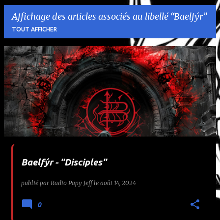
Affichage des articles associés au libellé
Baelfýr
TOUT AFFICHER
A
r
t
i
c
l
Baelfýr - "Disciples"
e
publié par
Radio Papy Jeff
le
août 14, 2024
s
0