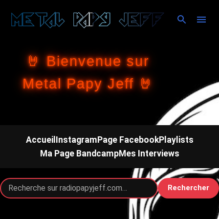
Accéder au contenu principal
🤘 Bienvenue sur
Metal Papy Jeff 🤘
Accueil
Instagram
Page Facebook
Playlists
Ma Page Bandcamp
Mes Interviews
Rechercher