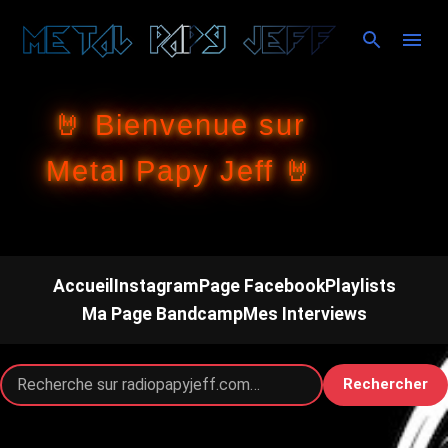
Accéder au contenu principal
🤘 Bienvenue sur
Metal Papy Jeff 🤘
Accueil
Instagram
Page Facebook
Playlists
Ma Page Bandcamp
Mes Interviews
Rechercher