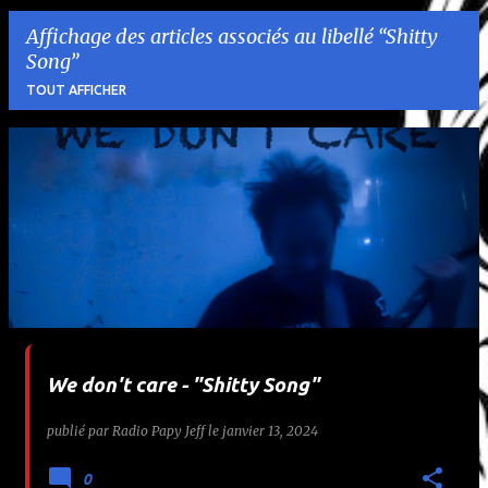
Affichage des articles associés au libellé
Shitty
Song
TOUT AFFICHER
A
r
t
i
c
l
We don't care - "Shitty Song"
e
publié par
Radio Papy Jeff
le
janvier 13, 2024
s
0