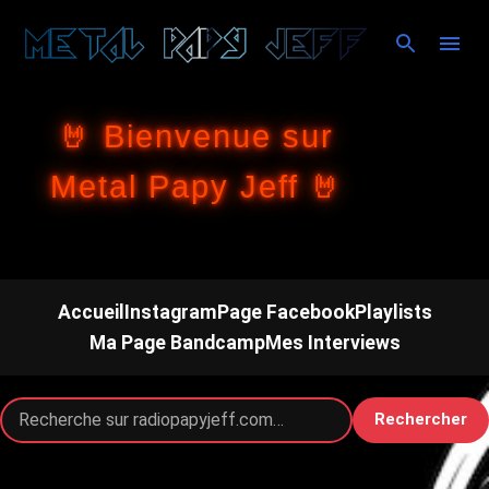
Accéder au contenu principal
🤘 Bienvenue sur
Metal Papy Jeff 🤘
Accueil
Instagram
Page Facebook
Playlists
Ma Page Bandcamp
Mes Interviews
Rechercher