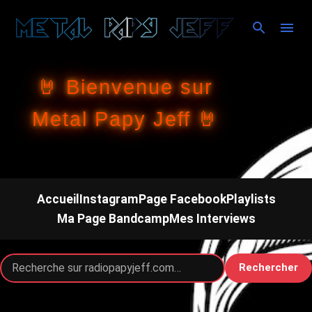
Accéder au contenu principal
🤘 Bienvenue sur
Metal Papy Jeff 🤘
Accueil
Instagram
Page Facebook
Playlists
Ma Page Bandcamp
Mes Interviews
Rechercher