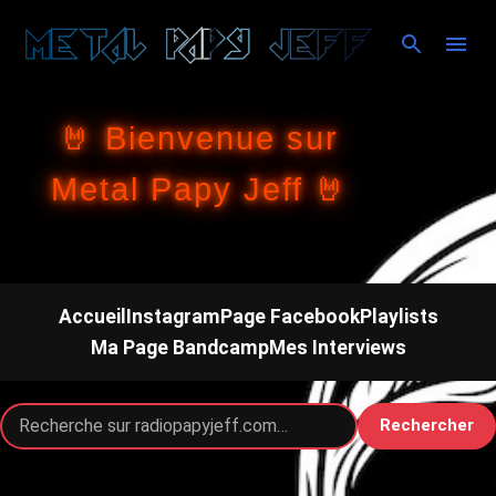
Accéder au contenu principal
🤘 Bienvenue sur
Metal Papy Jeff 🤘
Accueil
Instagram
Page Facebook
Playlists
Ma Page Bandcamp
Mes Interviews
Rechercher