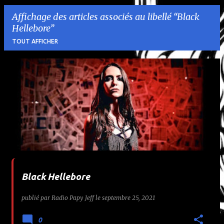
Affichage des articles associés au libellé
Black
Hellebore
TOUT AFFICHER
A
r
t
i
c
l
Black Hellebore
e
publié par
Radio Papy Jeff
le
septembre 25, 2021
s
0