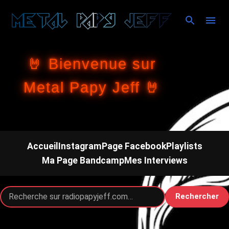
Accéder au contenu principal
🤘 Bienvenue sur
Metal Papy Jeff 🤘
Accueil
Instagram
Page Facebook
Playlists
Ma Page Bandcamp
Mes Interviews
Rechercher