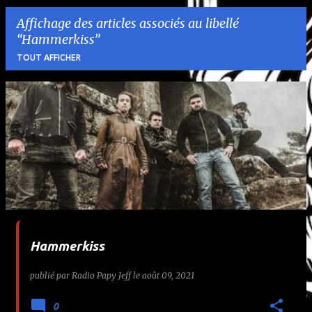
Affichage des articles associés au libellé
Hammerkiss
TOUT AFFICHER
A
r
t
i
c
l
Hammerkiss
e
publié par
Radio Papy Jeff
le
août 09, 2021
s
0