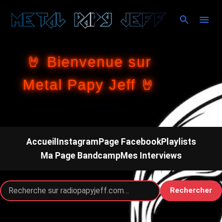
Accéder au contenu principal
🤘 Bienvenue sur
Metal Papy Jeff 🤘
Accueil
Instagram
Page Facebook
Playlists
Ma Page Bandcamp
Mes Interviews
Rechercher