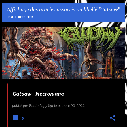
Affichage des articles associés au libellé
Gutsaw
TOUT AFFICHER
A
r
t
i
c
l
Gutsaw - Necrojuana
e
publié par
Radio Papy Jeff
le
octobre 02, 2022
s
0