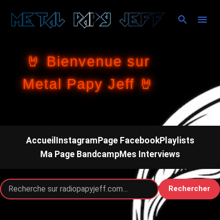
Accéder au contenu principal
🤘 Bienvenue sur
Metal Papy Jeff 🤘
Accueil
Instagram
Page Facebook
Playlists
Ma Page Bandcamp
Mes Interviews
Rechercher