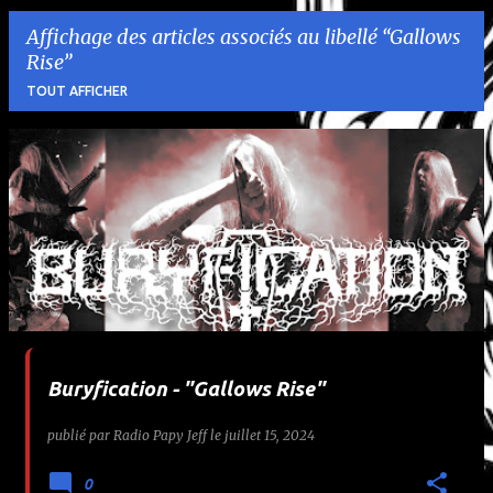
Affichage des articles associés au libellé
Gallows
Rise
TOUT AFFICHER
A
r
t
i
c
l
Buryfication - "Gallows Rise"
e
publié par
Radio Papy Jeff
le
juillet 15, 2024
s
0