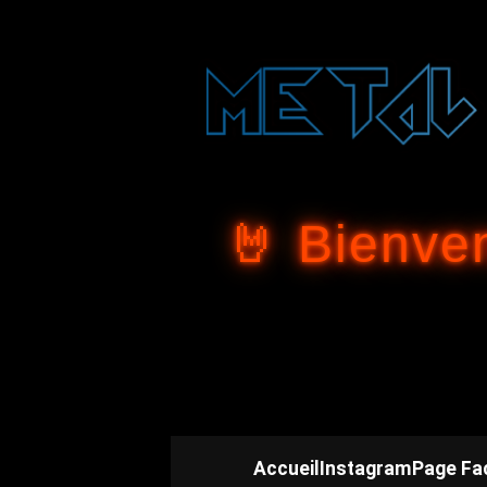
🤘 Bienve
Accueil
Instagram
Page Fa