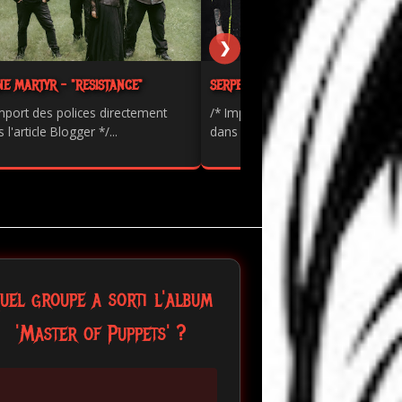
❯
NE MARTYR - "RESISTANCE"
SERPENTS - "PAINKILLER"
mport des polices directement
/* Import des polices directement
 l'article Blogger */...
dans l'article Blogger */...
uel groupe a sorti l'album
'Master of Puppets' ?