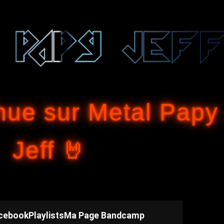
Accéder au contenu principal
nue sur Metal Papy
Jeff 🤘
cebook
Playlists
Ma Page Bandcamp