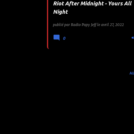
Riot After Midnight - Yours All
e
Night
s
publié par
Radio Papy Jeff
le
avril 27, 2022
0
AU