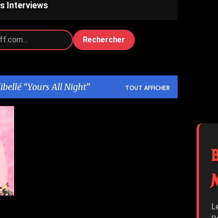
s Interviews
Rechercher
libellé
Yours All Night
TOUT AFFICHER
L