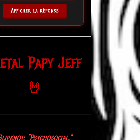
Afficher la réponse
etal Papy Jeff
🤘
Slipknot: "Psychosocial."