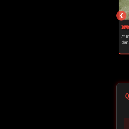
❮
DIVI
/* I
dans
Q