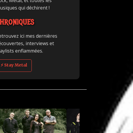
ck, Metal, et toutes les
usiques qui déchirent !
HRONIQUES
etrouvez ici mes dernières
écouvertes, interviews et
laylists enflammées.
⚡ Stay Metal