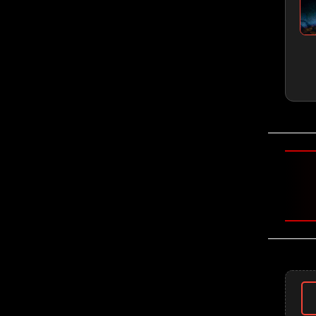
🤘 Gojira