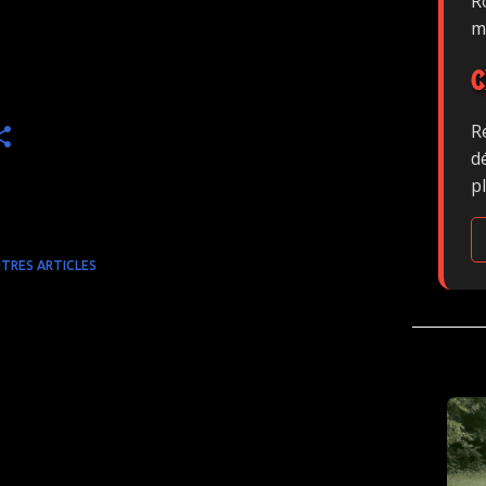
Ro
m
C
R
d
p
TRES ARTICLES