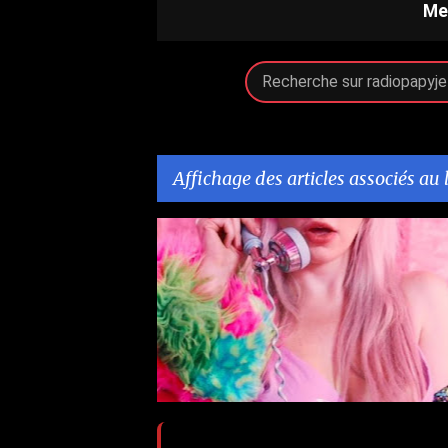
Me
Affichage des articles associés au 
A
RIOT AFTER MIDNIGHT
YOURS ALL NIGHT
r
t
i
c
l