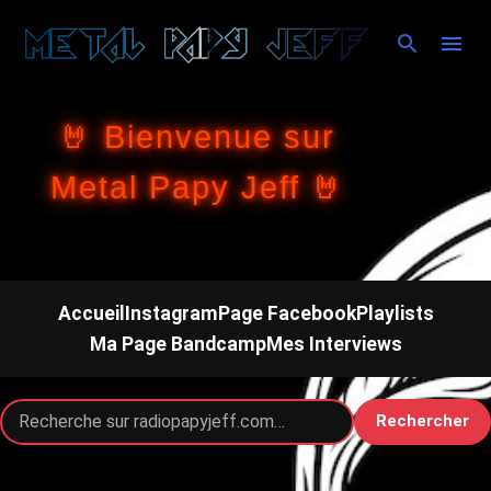
Accéder au contenu principal
🤘 Bienvenue sur
Metal Papy Jeff 🤘
Accueil
Instagram
Page Facebook
Playlists
Ma Page Bandcamp
Mes Interviews
Rechercher