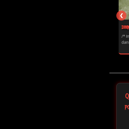
❮
DIVI
/* I
dans
Q
p