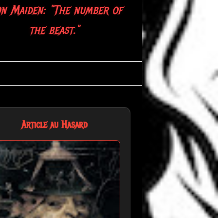
on Maiden: "The number of
the beast."
Article au Hasard