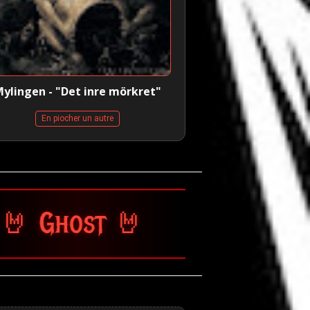
ylingen - "Det inre mörkret"
En piocher un autre
🤘