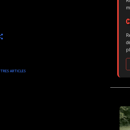
Ro
m
C
R
d
p
TRES ARTICLES