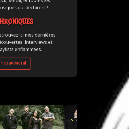
ck, Metal, et toutes les
usiques qui déchirent !
HRONIQUES
etrouvez ici mes dernières
écouvertes, interviews et
laylists enflammées.
⚡ Stay Metal