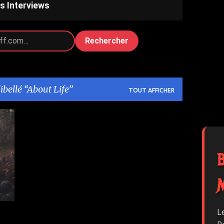
s Interviews
Rechercher
libellé
About Life
TOUT AFFICHER
3
L