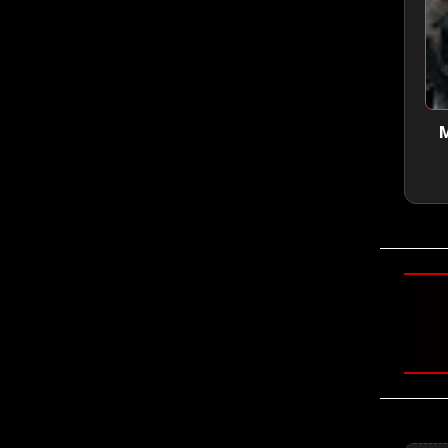
M
🤘 Ghost 