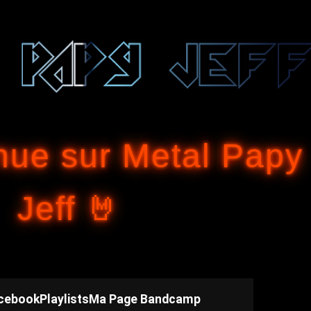
Accéder au contenu principal
nue sur Metal Papy
Jeff 🤘
cebook
Playlists
Ma Page Bandcamp