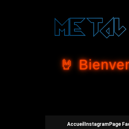
🤘 Bienve
Accueil
Instagram
Page Fa