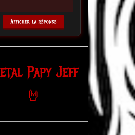
Afficher la réponse
etal Papy Jeff
🤘