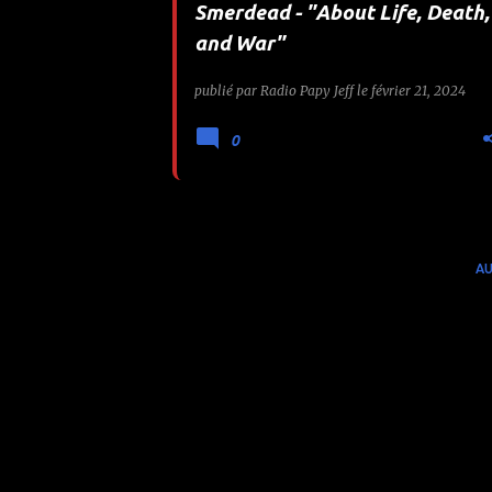
Smerdead - "About Life, Death,
e
and War"
s
publié par
Radio Papy Jeff
le
février 21, 2024
0
AU