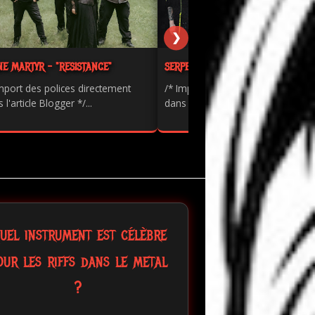
❯
NE MARTYR - "RESISTANCE"
SERPENTS - "PAINKILLER"
mport des polices directement
/* Import des polices directement
 l'article Blogger */...
dans l'article Blogger */...
uel instrument est célèbre
our les riffs dans le metal
?