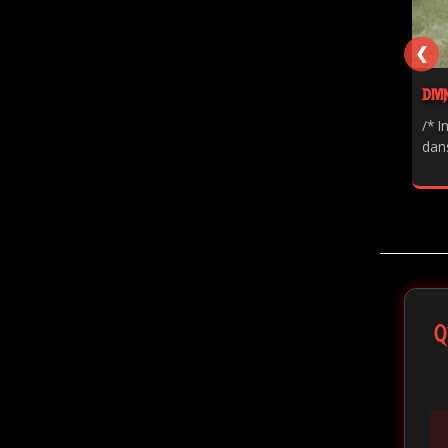
❮
DIVI
/* I
dans
Q