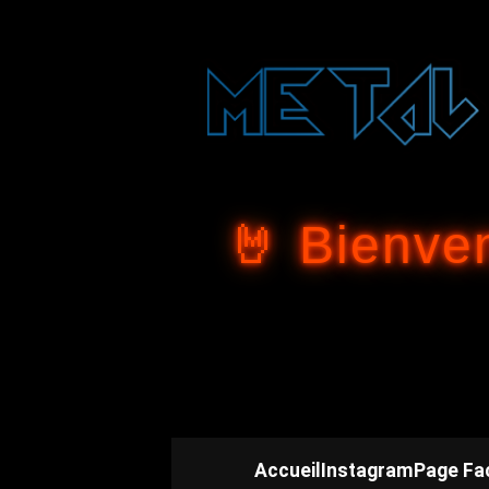
🤘 Bienve
Accueil
Instagram
Page Fa