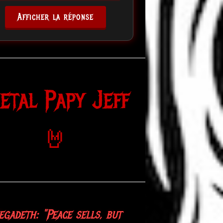
Afficher la réponse
etal Papy Jeff
🤘
gadeth: "Peace sells, but