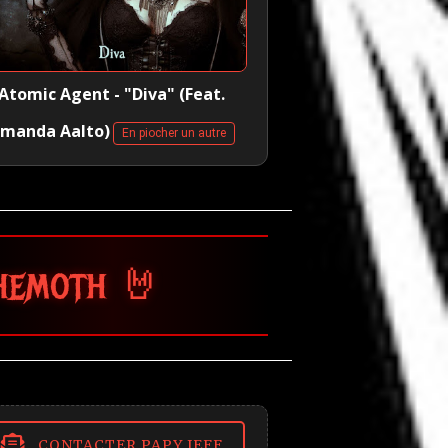
Atomic Agent - "Diva" (Feat.
manda Aalto)
En piocher un autre
CONTACTER PAPY JEFF