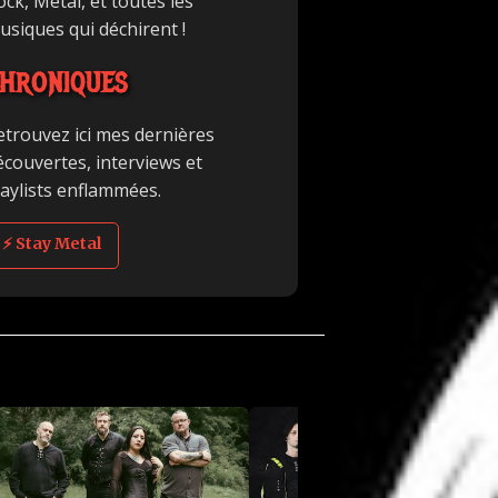
ck, Metal, et toutes les
usiques qui déchirent !
HRONIQUES
etrouvez ici mes dernières
écouvertes, interviews et
laylists enflammées.
⚡ Stay Metal