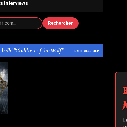
s Interviews
Rechercher
libellé
Children of the Wolf
TOUT AFFICHER
+
L