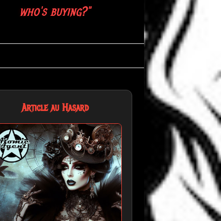
who's buying?"
Article au Hasard