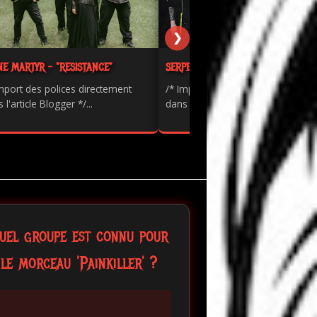
❯
NE MARTYR - "RESISTANCE"
SERPENTS - "PAINKILLER"
mport des polices directement
/* Import des polices directement
 l'article Blogger */...
dans l'article Blogger */...
uel groupe est connu pour
le morceau 'Painkiller' ?