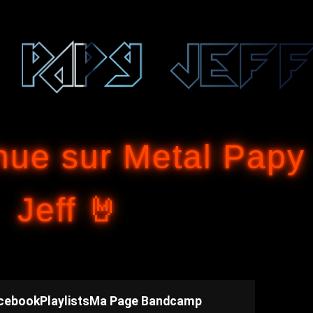
Accéder au contenu principal
nue sur Metal Papy
Jeff 🤘
cebook
Playlists
Ma Page Bandcamp