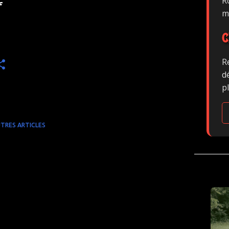
Ro
f
m
C
R
d
p
TRES ARTICLES