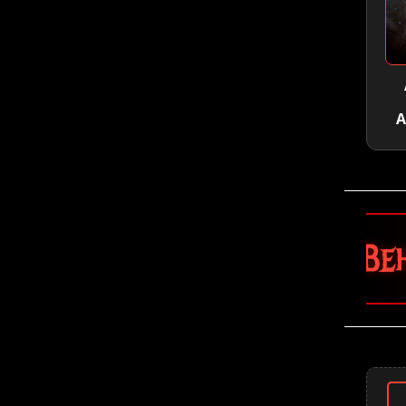
A
🤘 Behemoth 🤘