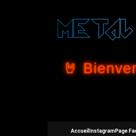
🤘 Bienve
Accueil
Instagram
Page Fa