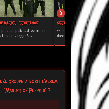
❯
NE MARTYR - "RESISTANCE"
SERPENTS - "PAINKILLER"
mport des polices directement
/* Import des polices directement
 l'article Blogger */...
dans l'article Blogger */...
uel groupe a sorti l'album
'Master of Puppets' ?