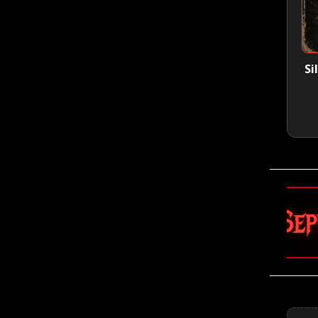
Si
🤘 Sepultura 🤘