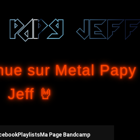
Accéder au contenu principal
nue sur Metal Papy
Jeff 🤘
cebook
Playlists
Ma Page Bandcamp