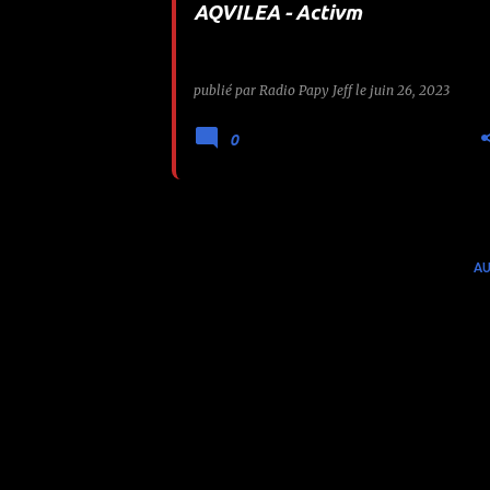
AQVILEA - Activm
e
s
publié par
Radio Papy Jeff
le
juin 26, 2023
0
AU