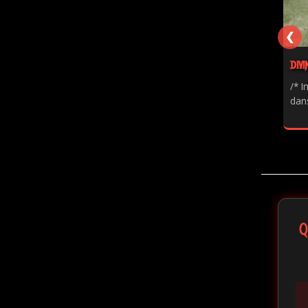
❮
DIVI
/* I
dans
Q