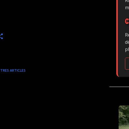
Ro
m
C
R
d
p
TRES ARTICLES