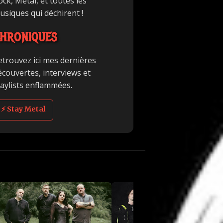
ck, Metal, et toutes les
usiques qui déchirent !
HRONIQUES
etrouvez ici mes dernières
écouvertes, interviews et
laylists enflammées.
⚡ Stay Metal