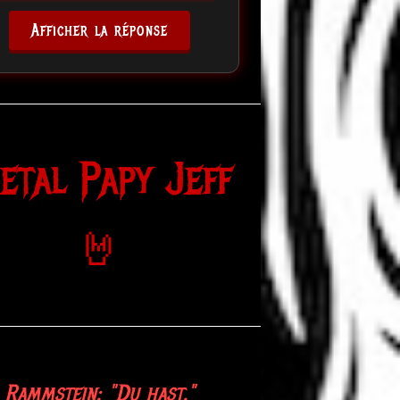
Afficher la réponse
etal Papy Jeff
🤘
Rammstein: "Du hast."