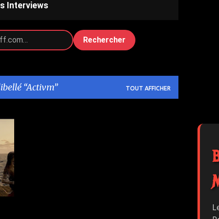
s Interviews
Rechercher
libellé
Activm
TOUT AFFICHER
L