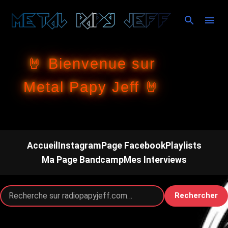
Accéder au contenu principal
🤘 Bienvenue sur
Metal Papy Jeff 🤘
Accueil
Instagram
Page Facebook
Playlists
Ma Page Bandcamp
Mes Interviews
Rechercher