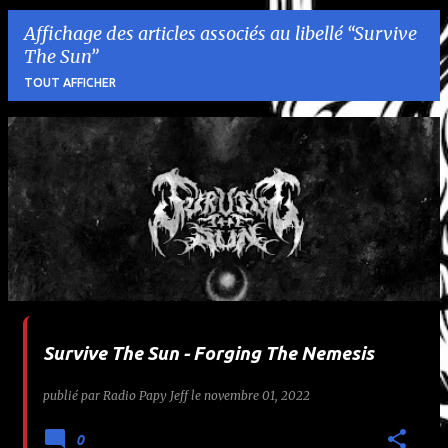
Affichage des articles associés au libellé
Survive
The Sun
TOUT AFFICHER
A
r
t
i
c
l
Survive The Sun - Forging The Nemesis
e
publié par
Radio Papy Jeff
le
novembre 01, 2022
s
0