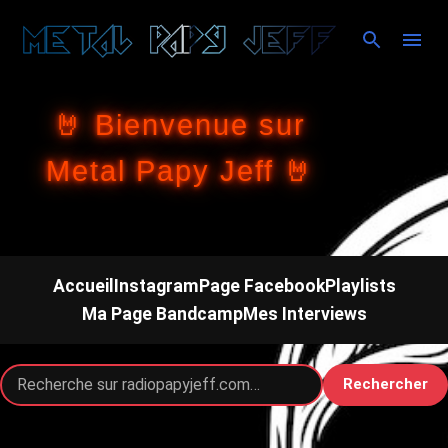
Accéder au contenu principal
🤘 Bienvenue sur
Metal Papy Jeff 🤘
Accueil
Instagram
Page Facebook
Playlists
Ma Page Bandcamp
Mes Interviews
Rechercher