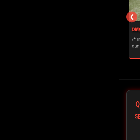
❮
DIVI
/* I
dans
Q
s