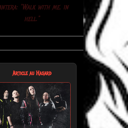
antera: "Walk with me, in
hell."
Article au Hasard