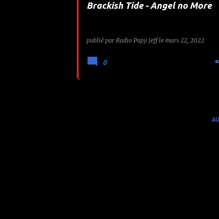
Brackish Tide - Angel no More
e
s
publié par
Radio Papy Jeff
le
mars 22, 2022
0
AU