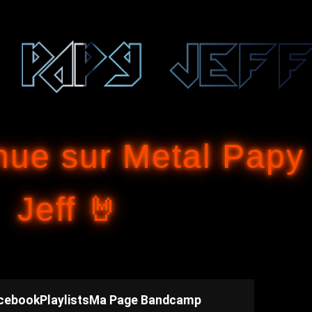
Accéder au contenu principal
nue sur Metal Papy
Jeff 🤘
cebook
Playlists
Ma Page Bandcamp