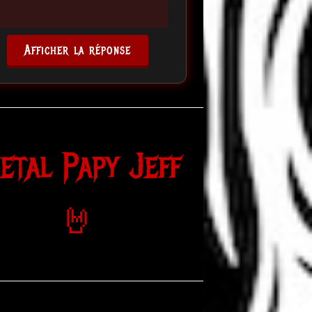
Afficher la réponse
etal Papy Jeff
🤘