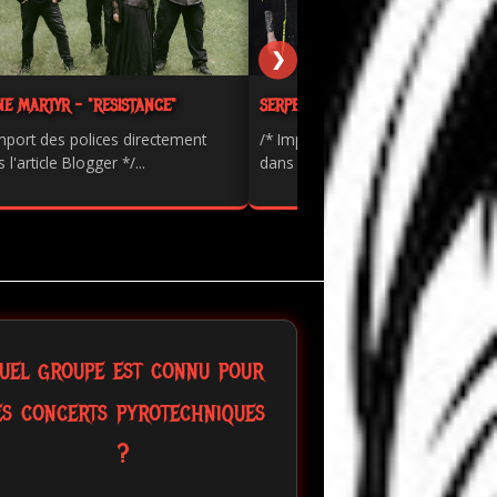
❯
NE MARTYR - "RESISTANCE"
SERPENTS - "PAINKILLER"
mport des polices directement
/* Import des polices directement
 l'article Blogger */...
dans l'article Blogger */...
uel groupe est connu pour
es concerts pyrotechniques
?