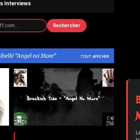
s Interviews
Rechercher
libellé
Angel no More
TOUT AFFICHER
ANGEL NO MORE
BRACKISH TIDE
L