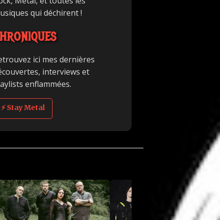
ck, Metal, et toutes les
usiques qui déchirent !
HRONIQUES
etrouvez ici mes dernières
écouvertes, interviews et
laylists enflammées.
⚡ Stay Metal