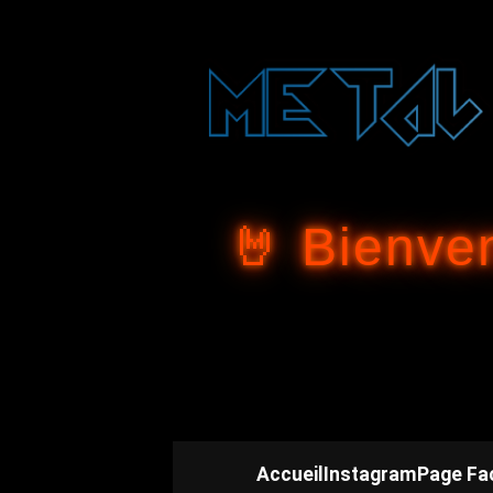
🤘 Bienve
Accueil
Instagram
Page Fa