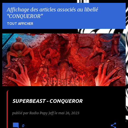
Affichage des articles associés au libellé
CONQUEROR
TOUT AFFICHER
A
r
t
i
c
l
SUPERBEAST - CONQUEROR
e
publié par
Radio Papy Jeff
le
mai 26, 2023
s
0