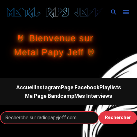
Accéder au contenu principal
🤘 Bienvenue sur
Metal Papy Jeff 🤘
Accueil
Instagram
Page Facebook
Playlists
Ma Page Bandcamp
Mes Interviews
Rechercher