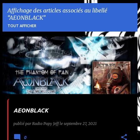
Affichage des articles associés au libellé
AEONBLACK
TOUT AFFICHER
A
r
t
i
c
l
AEONBLACK
e
publié par
Radio Papy Jeff
le
septembre 27, 2021
s
0