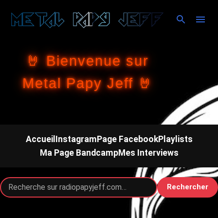
Accéder au contenu principal
🤘 Bienvenue sur
Metal Papy Jeff 🤘
Accueil
Instagram
Page Facebook
Playlists
Ma Page Bandcamp
Mes Interviews
Rechercher