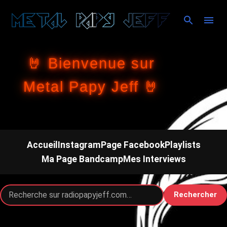
Accéder au contenu principal
🤘 Bienvenue sur
Metal Papy Jeff 🤘
Accueil
Instagram
Page Facebook
Playlists
Ma Page Bandcamp
Mes Interviews
Rechercher