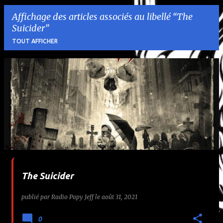
Affichage des articles associés au libellé
The
Suicider
TOUT AFFICHER
A
r
t
i
c
l
The Suicider
e
publié par
Radio Papy Jeff
le
août 31, 2021
s
0