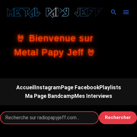
Accéder au contenu principal
🤘 Bienvenue sur
Metal Papy Jeff 🤘
Accueil
Instagram
Page Facebook
Playlists
Ma Page Bandcamp
Mes Interviews
Rechercher