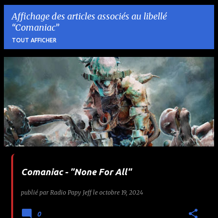
Affichage des articles associés au libellé
Comaniac
TOUT AFFICHER
A
r
t
i
c
l
Comaniac - "None For All"
e
publié par
Radio Papy Jeff
le
octobre 19, 2024
s
0