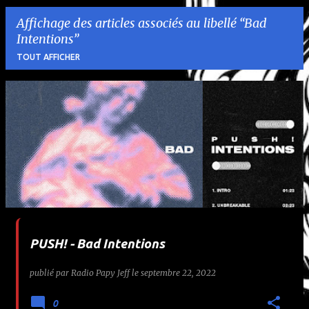
Affichage des articles associés au libellé
Bad
Intentions
TOUT AFFICHER
A
r
t
i
c
l
PUSH! - Bad Intentions
e
publié par
Radio Papy Jeff
le
septembre 22, 2022
s
0