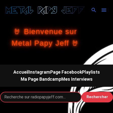
Accéder au contenu principal
🤘 Bienvenue sur
Metal Papy Jeff 🤘
Accueil
Instagram
Page Facebook
Playlists
Ma Page Bandcamp
Mes Interviews
Rechercher