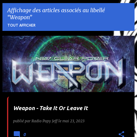
Affichage des articles associés au libellé
Weapon
TOUT AFFICHER
A
r
t
i
c
l
Weapon - Take It Or Leave It
e
publié par
Radio Papy Jeff
le
mai 23, 2023
s
0