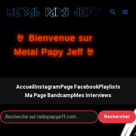
Accéder au contenu principal
🤘 Bienvenue sur
Metal Papy Jeff 🤘
Accueil
Instagram
Page Facebook
Playlists
Ma Page Bandcamp
Mes Interviews
Rechercher