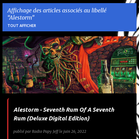
Affichage des articles associés au libellé
Alestorm
TOUT AFFICHER
A
r
t
i
c
l
Alestorm - Seventh Rum Of A Seventh
e
Rum (Deluxe Digital Edition)
s
publié par
Radio Papy Jeff
le
juin 26, 2022