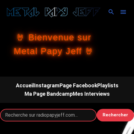
Accéder au contenu principal
🤘 Bienvenue sur
Metal Papy Jeff 🤘
Accueil
Instagram
Page Facebook
Playlists
Ma Page Bandcamp
Mes Interviews
Rechercher